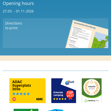
Opening hours
27.03. - 01.11.2026
Directions
to print