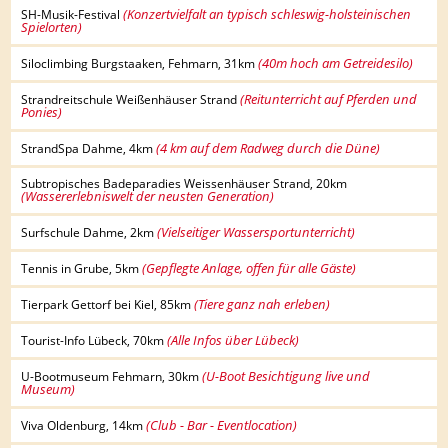
(Konzertvielfalt an typisch schleswig-holsteinischen
SH-Musik-Festival
Spielorten)
(40m hoch am Getreidesilo)
Siloclimbing Burgstaaken, Fehmarn, 31km
(Reitunterricht auf Pferden und
Strandreitschule Weißenhäuser Strand
Ponies)
(4 km auf dem Radweg durch die Düne)
StrandSpa Dahme, 4km
Subtropisches Badeparadies Weissenhäuser Strand, 20km
(Wassererlebniswelt der neusten Generation)
(Vielseitiger Wassersportunterricht)
Surfschule Dahme, 2km
(Gepflegte Anlage, offen für alle Gäste)
Tennis in Grube, 5km
(Tiere ganz nah erleben)
Tierpark Gettorf bei Kiel, 85km
(Alle Infos über Lübeck)
Tourist-Info Lübeck, 70km
(U-Boot Besichtigung live und
U-Bootmuseum Fehmarn, 30km
Museum)
(Club - Bar - Eventlocation)
Viva Oldenburg, 14km