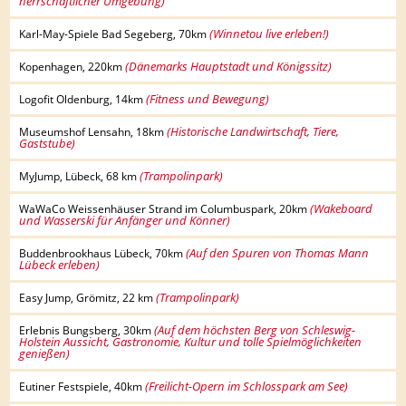
herrschaftlicher Umgebung)
(Winnetou live erleben!)
Karl-May-Spiele Bad Segeberg, 70km
(Dänemarks Hauptstadt und Königssitz)
Kopenhagen, 220km
(Fitness und Bewegung)
Logofit Oldenburg, 14km
(Historische Landwirtschaft, Tiere,
Museumshof Lensahn, 18km
Gaststube)
(Trampolinpark)
MyJump, Lübeck, 68 km
(Wakeboard
WaWaCo Weissenhäuser Strand im Columbuspark, 20km
und Wasserski für Anfänger und Könner)
(Auf den Spuren von Thomas Mann
Buddenbrookhaus Lübeck, 70km
Lübeck erleben)
(Trampolinpark)
Easy Jump, Grömitz, 22 km
(Auf dem höchsten Berg von Schleswig-
Erlebnis Bungsberg, 30km
Holstein Aussicht, Gastronomie, Kultur und tolle Spielmöglichkeiten
genießen)
(Freilicht-Opern im Schlosspark am See)
Eutiner Festspiele, 40km