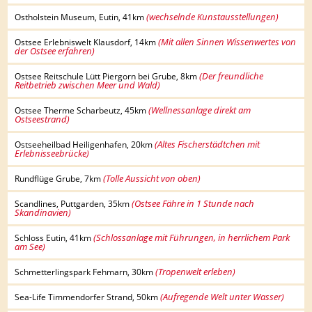
(wechselnde Kunstausstellungen)
Ostholstein Museum, Eutin, 41km
(Mit allen Sinnen Wissenwertes von
Ostsee Erlebniswelt Klausdorf, 14km
der Ostsee erfahren)
(Der freundliche
Ostsee Reitschule Lütt Piergorn bei Grube, 8km
Reitbetrieb zwischen Meer und Wald)
(Wellnessanlage direkt am
Ostsee Therme Scharbeutz, 45km
Ostseestrand)
(Altes Fischerstädtchen mit
Ostseeheilbad Heiligenhafen, 20km
Erlebnisseebrücke)
(Tolle Aussicht von oben)
Rundflüge Grube, 7km
(Ostsee Fähre in 1 Stunde nach
Scandlines, Puttgarden, 35km
Skandinavien)
(Schlossanlage mit Führungen, in herrlichem Park
Schloss Eutin, 41km
am See)
(Tropenwelt erleben)
Schmetterlingspark Fehmarn, 30km
(Aufregende Welt unter Wasser)
Sea-Life Timmendorfer Strand, 50km