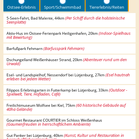
Ostsee-Erlebnis
Sport/Schwimmbad
Tiererlebnis/Reiten
(Per Schiff durch die holsteinische
5-Seen-Fahrt, Bad Malente, 44km
Seenplatte)
(Indoor-Spielhaus
Aktiv-Hus im Ostsee-Ferienpark Heiligenhafen, 20km
mit Bewirtung)
(Barfusspark Fehmarn)
Barfußpark Fehmarn
(Abenteuer rund um den
Dschungelland Weißenhäuser Strand, 20km
Urwald)
(Esel hautnah
Esel- und Landspielhof, Nessendorf bei Lütjenburg, 27km
erleben bei jedem Wetter)
(Outdoor -
Filippos Erlebnisgarten in Futterkamp bei Lütjenburg, 33km
Spielwelt, Tiere, Hofladen, Café)
(60 historische Gebäude auf
Freilichtmuseum Molfsee bei Kiel, 75km
40ha Gelände)
Gourmet Restaurant COURTIER im Schloss Weißenhaus
(Gaumenfreuden in herrschaftlichem Ambiente)
(Kunst, Kultur und Restauration in
Gut Panker bei Lütjenburg, 40km