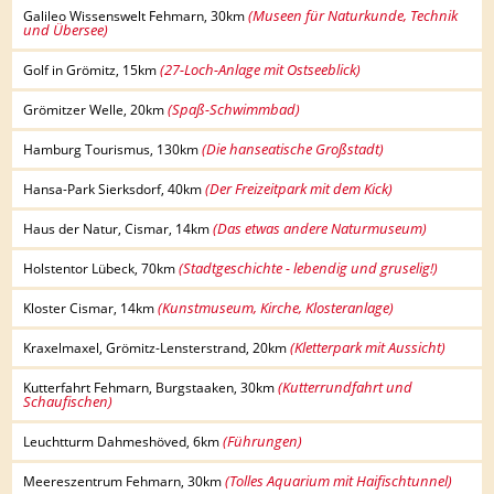
(Museen für Naturkunde, Technik
Galileo Wissenswelt Fehmarn, 30km
und Übersee)
(27-Loch-Anlage mit Ostseeblick)
Golf in Grömitz, 15km
(Spaß-Schwimmbad)
Grömitzer Welle, 20km
(Die hanseatische Großstadt)
Hamburg Tourismus, 130km
(Der Freizeitpark mit dem Kick)
Hansa-Park Sierksdorf, 40km
(Das etwas andere Naturmuseum)
Haus der Natur, Cismar, 14km
(Stadtgeschichte - lebendig und gruselig!)
Holstentor Lübeck, 70km
(Kunstmuseum, Kirche, Klosteranlage)
Kloster Cismar, 14km
(Kletterpark mit Aussicht)
Kraxelmaxel, Grömitz-Lensterstrand, 20km
(Kutterrundfahrt und
Kutterfahrt Fehmarn, Burgstaaken, 30km
Schaufischen)
(Führungen)
Leuchtturm Dahmeshöved, 6km
(Tolles Aquarium mit Haifischtunnel)
Meereszentrum Fehmarn, 30km