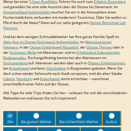
Weise bei einer
5 Seen Rundfahrt
. Fahren Sie auch zum
Erlebnis Bungsberg
und genießen Sie eine tolle Aussicht über die Ostsee bis Dänemark. Im
Ostseeheilbad Heiligenhafen
tauchen Sie ein in die Atmosphäre eines
Fischerstädtchens verbunden mit modernem Tourismus. Oder Sie wollen zu
Pferd durch die Natur? Dann auf zur nahe gelegenen
Ostsee Reitschule Lütt
Piergorn
.
Und bei dem wenigen Schmuddelwetter hat Ihre ganze Familie Spaß im
Aktiv-Hus im Ostsee-Ferienpark Heiligenhafen
, im
Meereszentrum
Fehmarn
, in der
Ostsee Erlebniswelt Klausdorf
, der
Ostsee Therme
oder in
der
Grömitzer Welle
mit Meerwasser und im
Erlebnisbad Subtropisches
Badeparadies
. Dschungelfeeling kommt bei den Abenteuern im
Dschungelland
auf. Abenteuer werden aber auch in
Filippos Erlebnisgarten
,
bei
Kraxelmaxel
und beim
Siloclimbing
in Burgstaaken geboten. Wenn Sie
doch schon wieder Sehnsucht nach Stadt verspüren, sind die alten Städte
Lübeck
,
Hamburg
und
Kopenhagen
leicht erreichbar – manchmal
einschließlich einer Fahrt auf der Ostsee.
Alle Tipps für tolle Trips finden Sie hier – schauen Sie sich die verschiedenen
Webseiten an und lassen Sie sich inspirieren!
Alle
Bei gutem Wetter
Bei schlechtem Wetter
Kultur