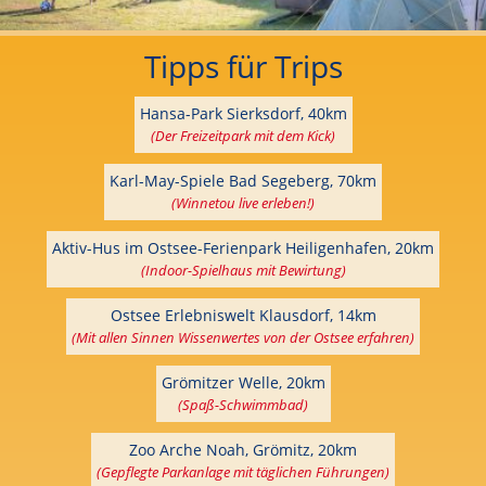
Tipps für Trips
Hansa-Park Sierksdorf, 40km
(Der Freizeitpark mit dem Kick)
Karl-May-Spiele Bad Segeberg, 70km
(Winnetou live erleben!)
Aktiv-Hus im Ostsee-Ferienpark Heiligenhafen, 20km
(Indoor-Spielhaus mit Bewirtung)
Ostsee Erlebniswelt Klausdorf, 14km
(Mit allen Sinnen Wissenwertes von der Ostsee erfahren)
Grömitzer Welle, 20km
(Spaß-Schwimmbad)
Zoo Arche Noah, Grömitz, 20km
(Gepflegte Parkanlage mit täglichen Führungen)