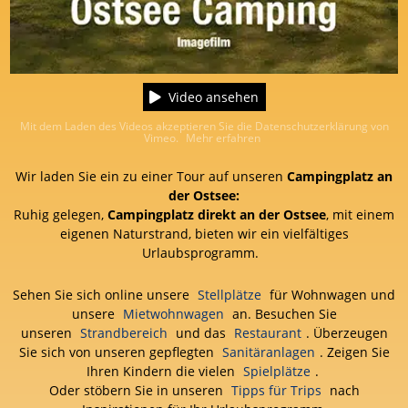
Video ansehen
Mit dem Laden des Videos akzeptieren Sie die Datenschutzerklärung von
Vimeo.
Mehr erfahren
Wir laden Sie ein zu einer Tour auf unseren
Campingplatz an
der Ostsee:
Ruhig gelegen,
Campingplatz direkt an der Ostsee
, mit einem
eigenen Naturstrand, bieten wir ein vielfältiges
Urlaubsprogramm.
Sehen Sie sich online unsere
Stellplätze
für Wohnwagen und
unsere
Mietwohnwagen
an. Besuchen Sie
unseren
Strandbereich
und das
Restaurant
. Überzeugen
Sie sich von unseren gepflegten
Sanitäranlagen
. Zeigen Sie
Ihren Kindern die vielen
Spielplätze
.
Oder stöbern Sie in unseren
Tipps für Trips
nach